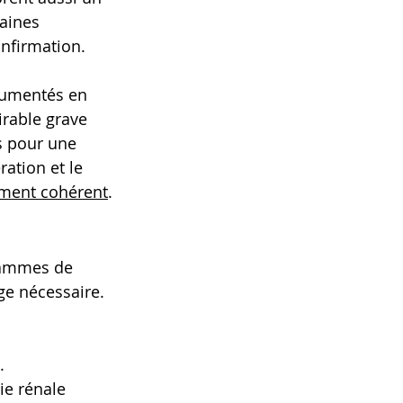
taines 
nfirmation.
cumentés en 
irable grave 
s pour une 
ation et le 
nement cohérent
.
rammes de 
e nécessaire. 
.
e rénale 