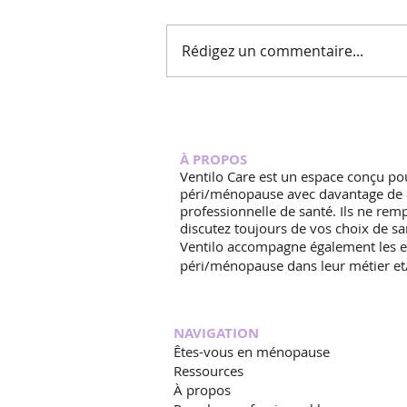
Rédigez un commentaire...
Testostérone à la
ménopause : libido, énergie,
muscles… pourquoi de plus
À PROPOS
en plus de femmes s’y
Ventilo Care est un espace conçu po
intéressent, et ce que ça
péri/ménopause avec davantage de cla
change.
professionnelle de santé. Ils ne re
discutez toujours de vos choix de san
Ventilo accompagne également les en
péri/ménopause dans leur métier et
NAVIGATION
Êtes-vous en ménopause
Ressources
À propos