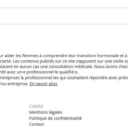
Traitement hormonal “bio-
identique” de la
ménopause… Ça veut dire
quoi au juste ?
ur aider les femmes à comprendre leur transition hormonale et à
rté. Les contenus publiés sur ce site s’appuient sur une veille sc
mplacent en aucun cas une consultation médicale. Nous avons chac
té avec un·e professionnel·le qualifié·e.
treprises & professionnel.les qui souhaitent répondre avec préci
/ou entreprise.
En savoir plus
.
CADRE
Mentions légales
Politique de confidentialité
Contact