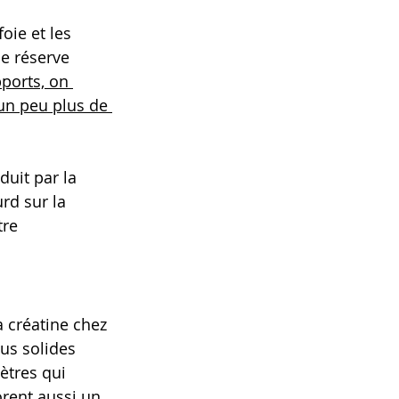
oie et les 
de réserve 
ports, on 
un peu plus de 
uit par la 
rd sur la 
tre 
a créatine chez 
us solides 
ètres qui 
rent aussi un 