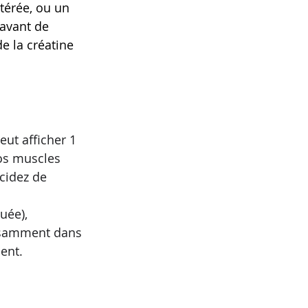
térée, ou un 
 avant de 
e la créatine 
eut afficher 1 
vos muscles 
écidez de 
uée), 
fisamment dans 
ent.