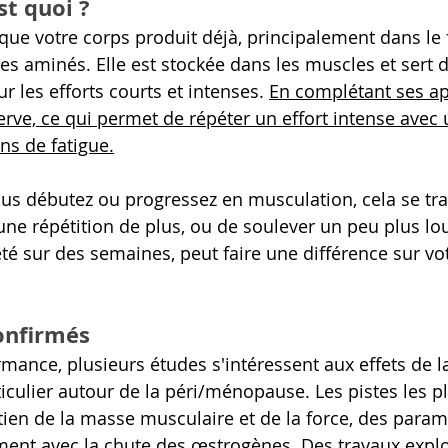
st quoi ? 
que votre corps produit déjà, principalement dans le f
ides aminés. Elle est stockée dans les muscles et sert 
r les efforts courts et intenses. 
En complétant ses ap
rve, ce qui permet de répéter un effort intense avec 
ns de fatigue.
us débutez ou progressez en musculation, cela se trad
 une répétition de plus, ou de soulever un peu plus lou
té sur des semaines, peut faire une différence sur vo
confirmés
rmance, plusieurs études s'intéressent aux effets de l
iculier autour de la péri/ménopause. Les pistes les pl
ien de la masse musculaire et de la force, des param
ment avec la chute des œstrogènes. Des travaux explo