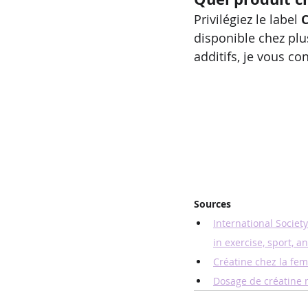
Privilégiez le label 
disponible chez plu
additifs, je vous co
Sources
International Societ
in exercise, sport, a
Créatine chez la femm
Dosage de créatine m