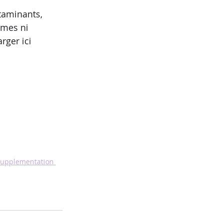
ntaminants, 
ômes ni 
rger ici 
e supplementation 