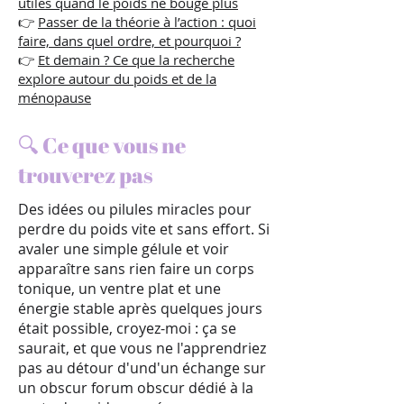
utiles quand le poids ne bouge plus
👉
Passer de la théorie à l’action : quoi
faire, dans quel ordre, et pourquoi ?
👉
Et demain ? Ce que la recherche
explore autour du poids et de la
ménopause
🔍 Ce que vous ne
trouverez pas
Des idées ou pilules miracles pour
perdre du poids vite et sans effort.
Si
avaler une simple gélule et voir
apparaître sans rien faire un corps
tonique, un ventre plat et une
énergie stable après quelques jours
était possible, croyez-moi : ça se
saurait, et que vous ne l'apprendriez
pas au détour d'und'un échange sur
un obscur forum obscur dédié à la