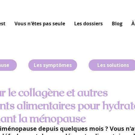
est
Vous n'êtes pas seule
Les dossiers
Blog
À
ause
Les symptômes
Les solutions
r le collagène et autres
ts alimentaires pour hydrat
ant la ménopause
riménopause depuis quelques mois ? Vous n'a