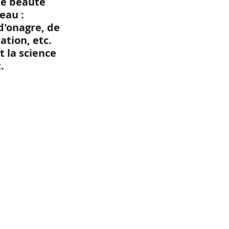
e beauté 
eau : 
d'onagre, de 
ation, etc.
 la science 
.