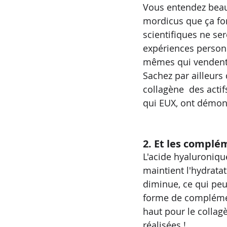
Vous entendez beau
mordicus que ça fon
scientifiques ne sero
expériences personn
mêmes qui vendent
Sachez par ailleurs
collagène  des actif
qui EUX, ont démont
2.
Et les complém
L'acide hyaluronique
maintient l'hydratat
diminue, ce qui peut
forme de complément
haut pour le collag
réalisées !