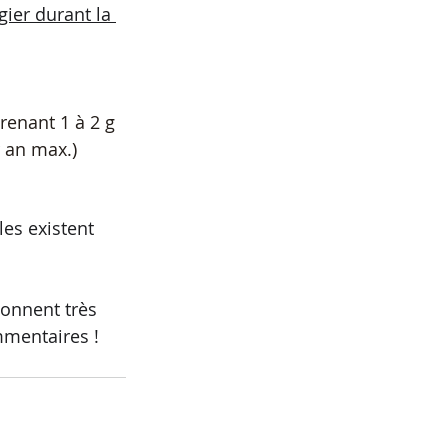
gier durant la 
renant 1 à 2 g 
r an max.)
es existent 
onnent très 
mmentaires !