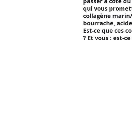
passer à côté d
qui vous promett
collagène marin/b
bourrache, acide
Est-ce que ces c
? Et vous : est-c