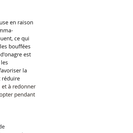
use en raison 
gamma-
uent, ce qui 
les bouffées 
 d'onagre est 
les 
avoriser la 
 réduire 
s et à redonner 
adopter pendant 
de 