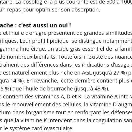
ire. La posologie la plus courante est de 500 à 1000
un repas pour optimiser son absorption.
ache : c'est aussi un oui !
 et l’huile d’onagre présentent de grandes similitudes
ifiques. Leur profil lipidique  se distingue notamment
 gamma linoléique, un acide gras essentiel de la fami
e de nombreux bienfaits. Toutefois, il existe des nuanc
raînent des différences dans les indications d’usage :
e est naturellement plus riche en AGL (jusqu’à 27 %) p
squ’à 14 %). En revanche,  cette dernière contient plus 
75 %) que l’huile de bourrache (jusqu’à 48 %). 
 contient des vitamines A, D et K. La vitamine A inter
s le renouvellement des cellules, la vitamine D augm
lcium dans l’organisme tout en renforçant les défense
s que la vitamine K intervient dans la coagulation san
r le système cardiovasculaire.