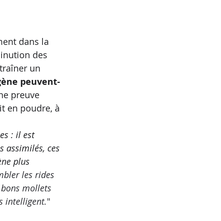
ment dans la 
minution des 
traîner un 
gène peuvent-
ne preuve 
it en poudre, à 
 : il est 
s assimilés, ces 
ène plus 
mbler les rides 
 bons mollets 
 intelligent.
"  