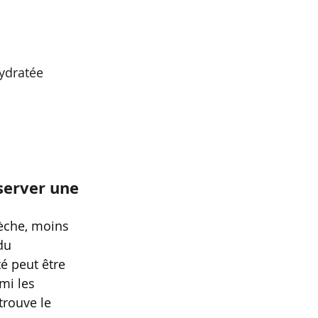
ydratée
server une 
èche, moins 
du 
é peut être 
mi les 
rouve le 