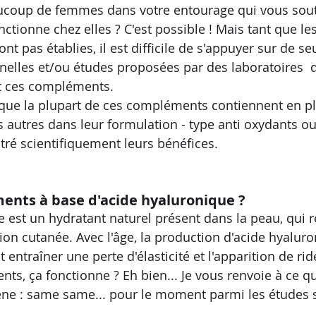
coup de femmes dans votre entourage qui vous sout
ctionne chez elles ? C'est possible ! Mais tant que le
nt pas établies, il est difficile de s'appuyer sur de se
elles et/ou études proposées par des laboratoires  q
 ces compléments. 
 que la plupart de ces compléments contiennent en p
s autres dans leur formulation - type anti oxydants ou
ré scientifiquement leurs bénéfices. 
ents à base d'acide hyaluronique ?
 est un hydratant naturel présent dans la peau, qui re
ion cutanée. Avec l'âge, la production d'acide hyalur
 entraîner une perte d'élasticité et l'apparition de rid
s, ça fonctionne ? Eh bien... Je vous renvoie à ce qui
ène : same same... pour le moment parmi les études s