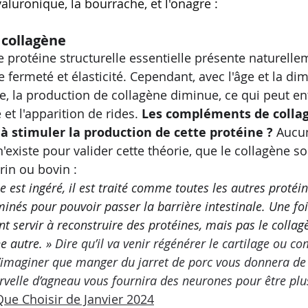
yaluronique, la bourrache, et l'onagre :
e collagène
e protéine structurelle essentielle présente naturelle
e fermeté et élasticité. Cependant, avec l'âge et la di
, la production de collagène diminue, ce qui peut en
t l'apparition de rides. 
Les compléments de colla
 à stimuler la production de cette protéine ?
 Aucu
n'existe pour valider cette théorie, que le collagène so
rin ou bovin : 
 est ingéré, il est traité comme toutes les autres protéines
nés pour pouvoir passer la barrière intestinale. Une foi
 servir à reconstruire des protéines, mais pas le collag
e autre. »
 Dire qu’il va venir régénérer le cartilage ou co
’imaginer que manger du jarret de porc vous donnera de
velle d’agneau vous fournira des neurones pour être plus
Que Choisir de Janvier 2024