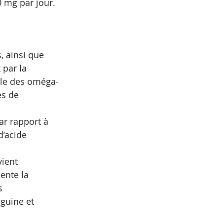
 mg par jour.  
, ainsi que 
 par la 
lle des oméga-
es de 
 
ar rapport à 
d’acide 
vient 
ente la 
s 
guine et 