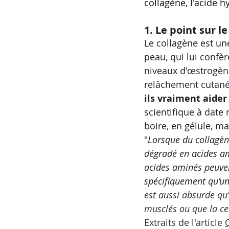
collagène, l'acide h
1. Le point sur l
Le collagène est un
peau, qui lui confèr
niveaux d'œstrogène
relâchement cutané e
ils vraiment aider
scientifique à date 
boire, en gélule, ma
"
Lorsque du collagène
dégradé en acides ami
acides aminés peuvent
spécifiquement qu’un
est aussi absurde qu
musclés ou que la cer
Extraits de l'article 