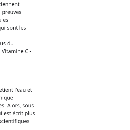
iennent 
s preuves 
ules 
ui sont les 
lus du 
 Vitamine C - 
tient l'eau et 
onique 
es. Alors, sous 
 est écrit plus 
cientifiques 