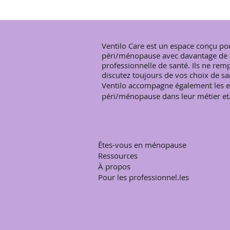
lorsq
Socie
sourc
perte
Clini
psych
mouve
(NAMS
plus 
pas d
À PROPOS
conse
hormo
corps
Ventilo Care est un espace conçu po
Davis
neuro
poids
péri/ménopause avec davantage de cla
Publi
ménop
une a
professionnelle de santé. Ils ne re
https
fonct
métab
discutez toujours de vos choix de san
testo
inter
l’ali
Ventilo accompagne également les en
jusqu
nivea
reste
péri/ménopause dans leur métier et
malgr
n’exi
retro
influ
poids ch
l'err
compr
NAVIGATION
psych
appro
Êtes-vous en ménopause
l’évo
Ressources
trait
À propos
trait
Pour les professionnel.les
se co
Bipol
périm
parce qu’elle peut en modif
les s