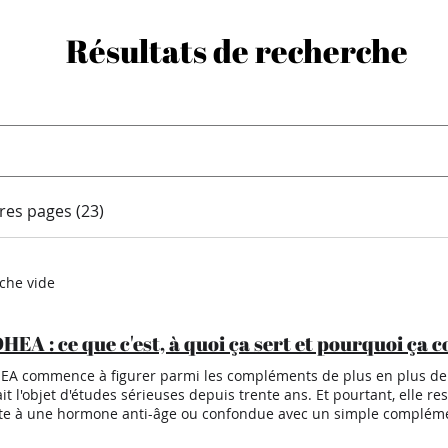
Résultats de recherche
res pages (23)
rche vide
HEA : ce que c'est, à quoi ça sert et pourquoi ça
EA commence à figurer parmi les compléments de plus en plus 
fait l'objet d'études sérieuses depuis trente ans. Et pourtant, elle r
te à une hormone anti-âge ou confondue avec un simple complément
est-ce que la DHEA ? La DHEA (déhydroépiandrostérone) est une h