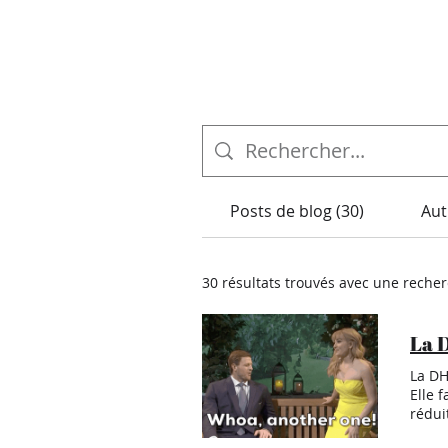
Posts de blog (30)
Aut
30 résultats trouvés avec une reche
La D
La DH
Elle 
rédui
? Qu'