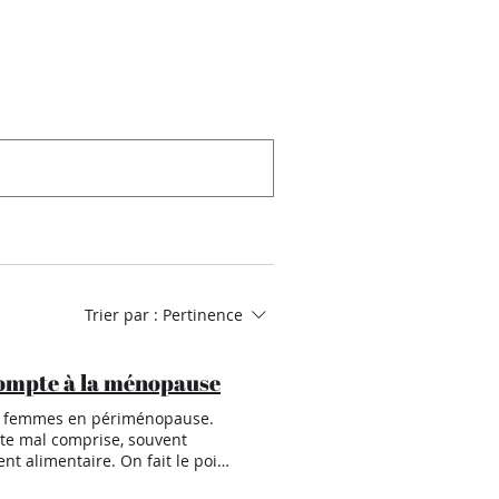
Trier par :
Pertinence
 compte à la ménopause
de femmes en périménopause.
este mal comprise, souvent
 alimentaire. On fait le point
ormone produite principalement